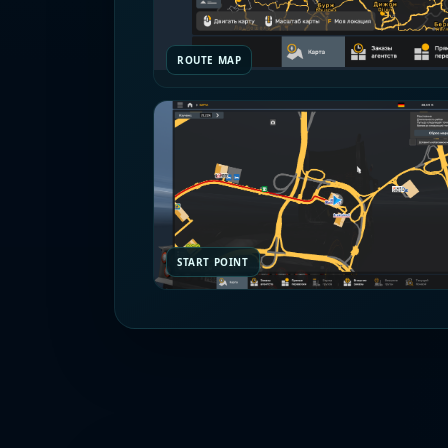
ROUTE MAP
START POINT