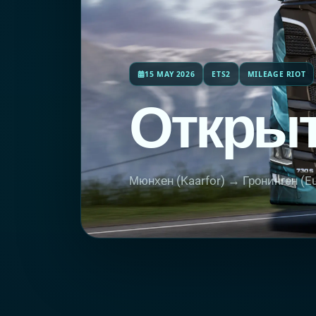
15 MAY 2026
ETS2
MILEAGE RIOT
Открыт
Мюнхен (Kaarfor) → Гронинген (E