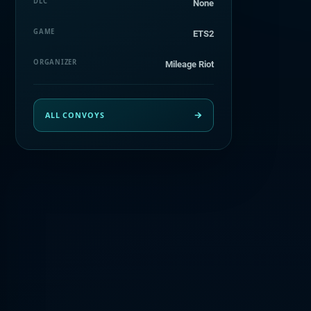
DLC
None
GAME
ETS2
ORGANIZER
Mileage Riot
ALL CONVOYS