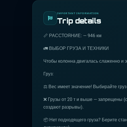
IMPORTANT INFORMATION
Trip details
📏 РАССТОЯНИЕ: — 946 км
🚛 ВЫБОР ГРУЗА И ТЕХНИКИ
Чтобы колонна двигалась слаженно и 
Груз:
⚖️ Вес имеет значение! Выбирайте груз 
❌ Грузы от 20 т и выше — запрещены (
создают разрывы).
📦 Нет подходящего груза? Берите ста