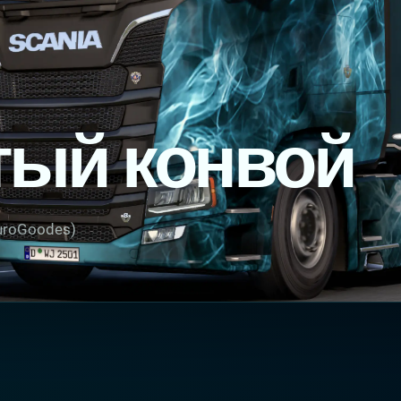
ый конвой
uroGoodes)