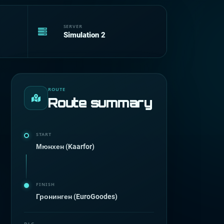
SERVER
Simulation 2
ROUTE
Route summary
START
Мюнхен (Kaarfor)
FINISH
Гронинген (EuroGoodes)