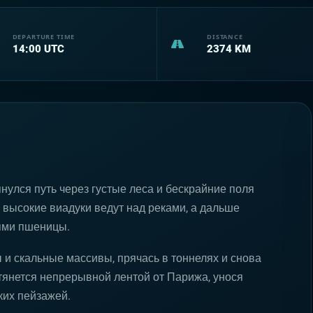
DEPARTURE TIME
DISTANCE
14:00
UTC
2374
KM
улся путь через густые леса и бескрайние поля
высокие виадуки ведут над реками, а дальше
ями пшеницы.
 и скальные массивы, прячась в тоннелях и снова
тянется непрерывной лентой от Парижа, унося
ких пейзажей.