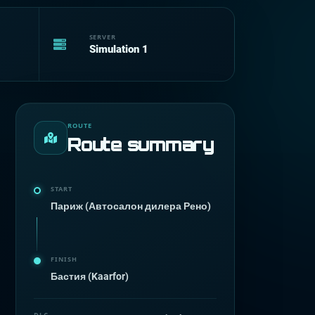
SERVER
Simulation 1
ROUTE
Route summary
START
Париж (Автосалон дилера Рено)
FINISH
Бастия (Kaarfor)