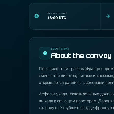
PARKING TIME
13:00
UTC
EVENT STORY
About the convoy
По извилистым трассам Франции протян
сменяются виноградниками и холмами, 
открываются равнины с золотыми пол
Асфальт уходит сквозь зелёные долины
выходя к сияющим просторам. Дорога 
колонну всё глубже в сердце французс