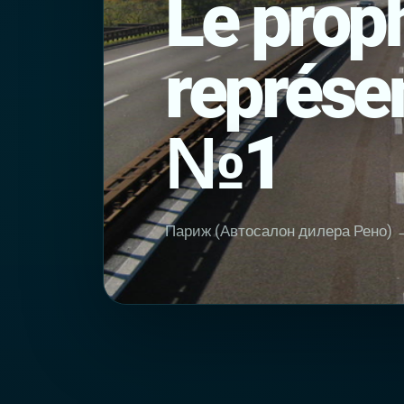
Le prop
représen
№1
Париж (Автосалон дилера Рено) →