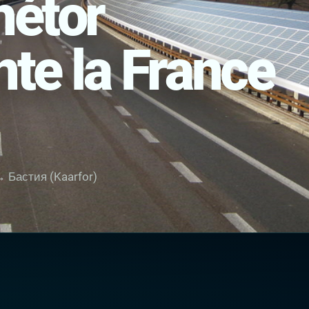
hétor
te la France
 Бастия (Kaarfor)