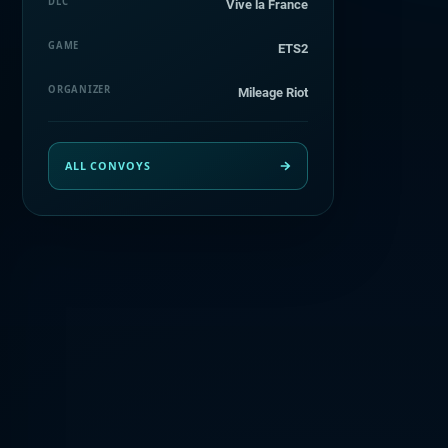
DLC
Vive la France
GAME
ETS2
ORGANIZER
Mileage Riot
ALL CONVOYS