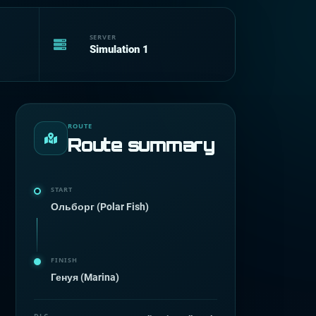
SERVER
Simulation 1
ROUTE
Route summary
START
Ольборг (Polar Fish)
FINISH
Генуя (Marina)