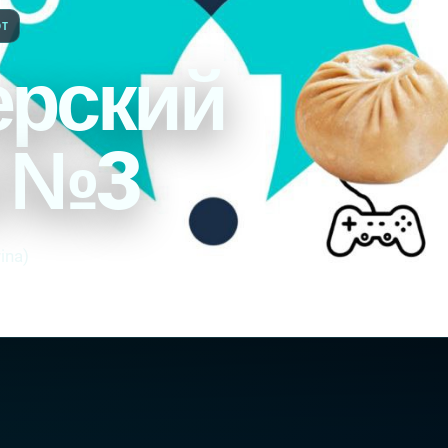
OT
ерский
й №3
ina)