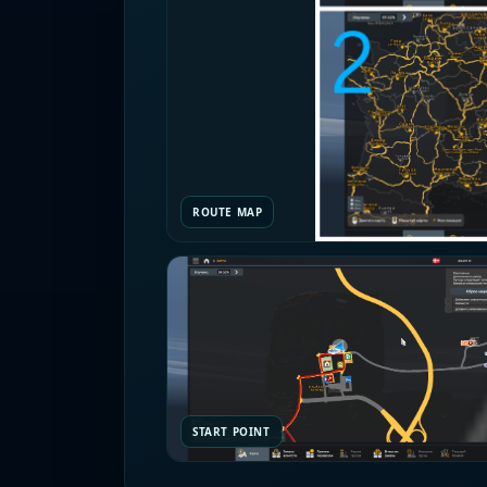
ROUTE MAP
START POINT