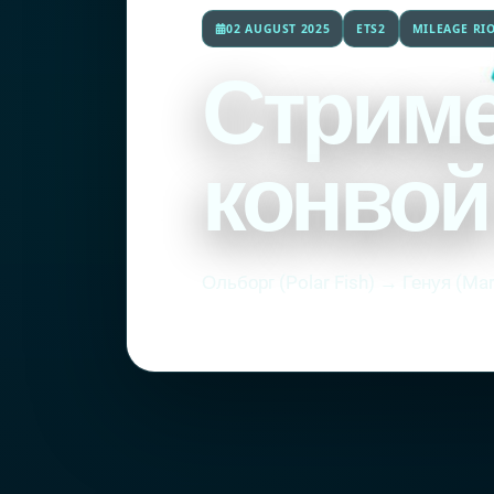
02 AUGUST 2025
ETS2
MILEAGE RI
Стрим
конво
Ольборг (Polar Fish) → Генуя (Mar