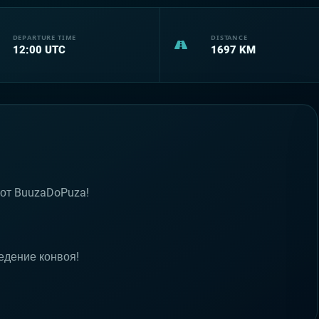
DEPARTURE TIME
DISTANCE
12:00
UTC
1697
KM
 от BuuzaDoPuza!
едение конвоя!