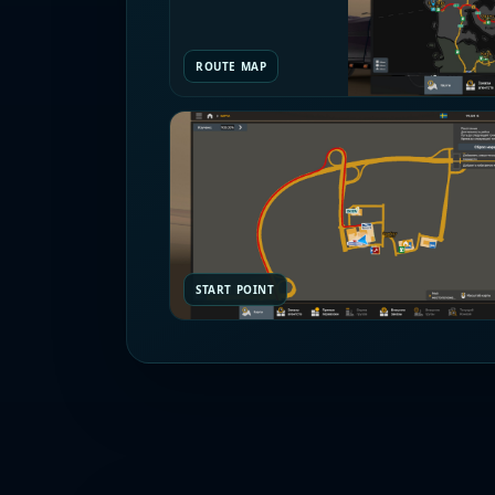
ROUTE MAP
START POINT