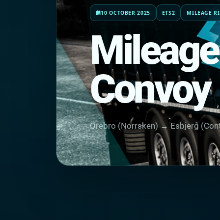
10 OCTOBER 2025
ETS2
MILEAGE R
Mileage
Convoy
Örebro (Norrsken) → Esbjerg (Cont