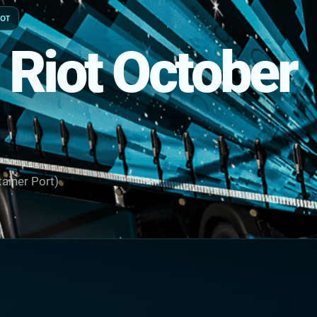
IOT
 Riot October
ainer Port)