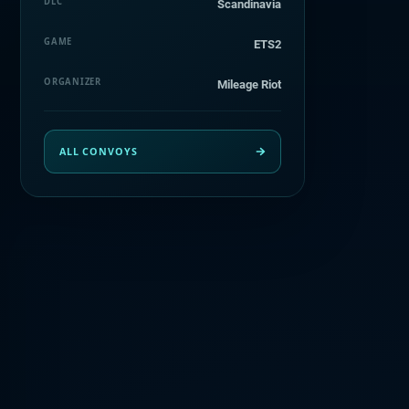
DLC
Scandinavia
GAME
ETS2
ORGANIZER
Mileage Riot
ALL CONVOYS