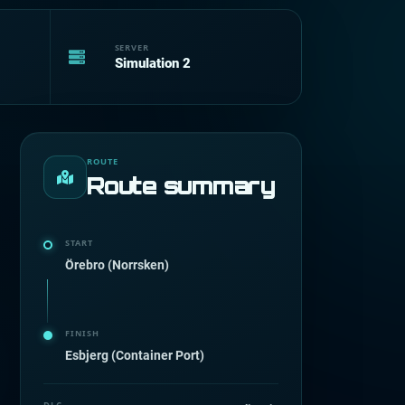
SERVER
Simulation 2
ROUTE
Route summary
START
Örebro (Norrsken)
FINISH
Esbjerg (Container Port)