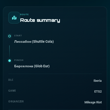
ROUTE
Route summary
START
Лиссабон (Shuttle Cola)
FINISH
Барселона (Glob Eur)
DLC
Iberia
GAME
ETS2
ORGANIZER
Mileage Riot