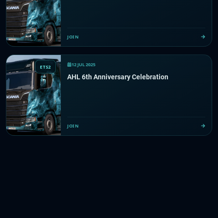
JOIN
12 JUL 2025
ETS2
AHL 6th Anniversary Celebration
JOIN