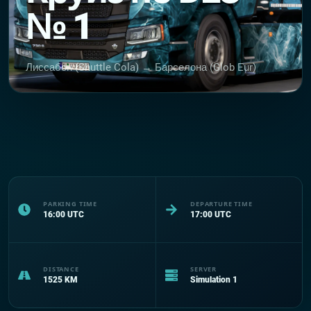
№ 1
Лиссабон (Shuttle Cola) → Барселона (Glob Eur)
PARKING TIME
DEPARTURE TIME
16:00
UTC
17:00
UTC
DISTANCE
SERVER
1525
KM
Simulation 1