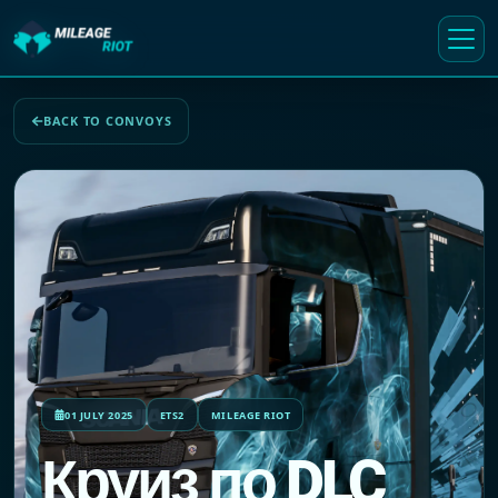
BACK TO CONVOYS
01 JULY 2025
ETS2
MILEAGE RIOT
Круиз по DLC