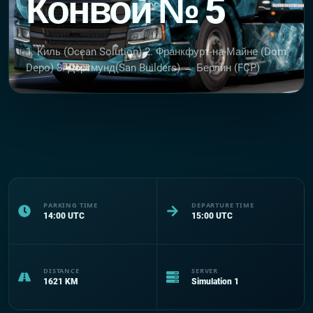
Конвой № 5
1. Киль (Ocean Solution) 2. Франкфурт-на-Майне (Dom
Depo) 3. Дортмунд(San Builders) → Берлин (FCP)
PARKING TIME
DEPARTURE TIME
14:00
UTC
15:00
UTC
DISTANCE
SERVER
1621
KM
Simulation 1