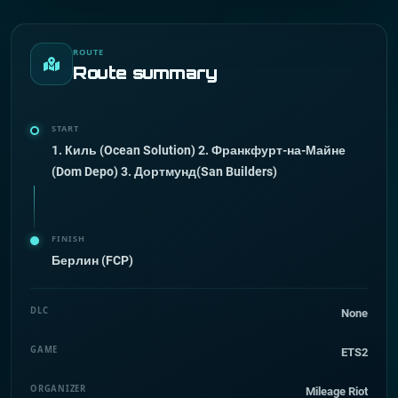
ROUTE
Route summary
START
1. Киль (Ocean Solution) 2. Франкфурт-на-Майне
(Dom Depo) 3. Дортмунд(San Builders)
FINISH
Берлин (FCP)
DLC
None
GAME
ETS2
ORGANIZER
Mileage Riot