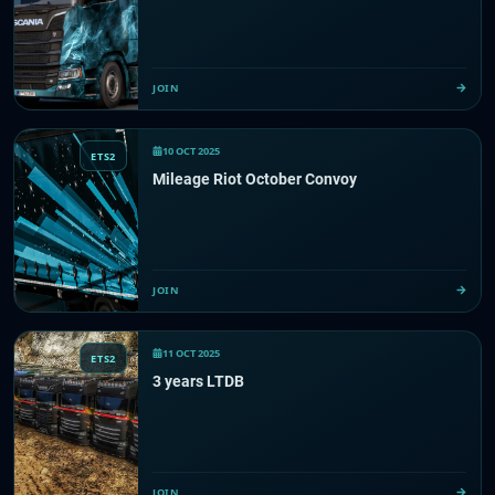
JOIN
10 OCT 2025
ETS2
Mileage Riot October Convoy
JOIN
11 OCT 2025
ETS2
3 years LTDB
JOIN