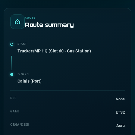
ROUTE
Route summary
START
TruckersMP HQ (Slot 60 - Gas Station)
FINISH
Calais (Port)
DLC
None
GAME
ETS2
ORGANIZER
Aura