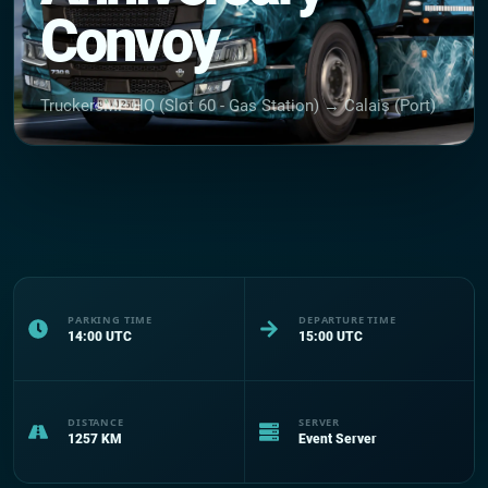
Convoy
TruckersMP HQ (Slot 60 - Gas Station) → Calais (Port)
PARKING TIME
DEPARTURE TIME
14:00
UTC
15:00
UTC
DISTANCE
SERVER
1257
KM
Event Server