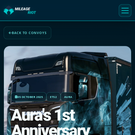
BACK TO CONVOYS
05 OCTOBER 2025
ETS2
AURA
Aura's 1st
Anniversary