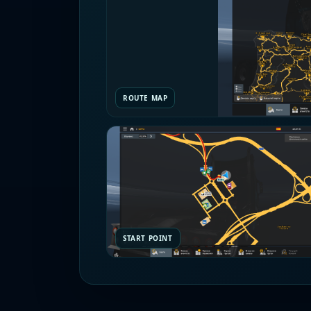
ROUTE MAP
START POINT