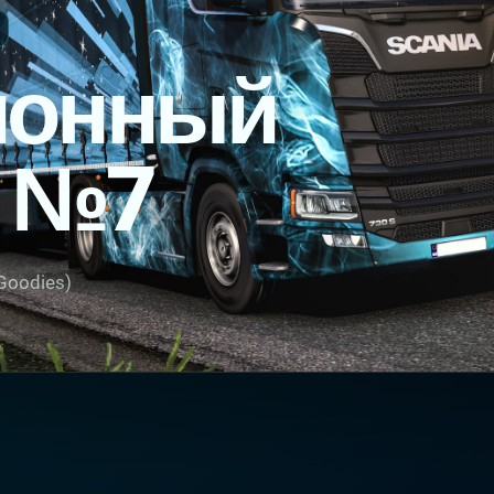
ионный
й №7
Goodies)