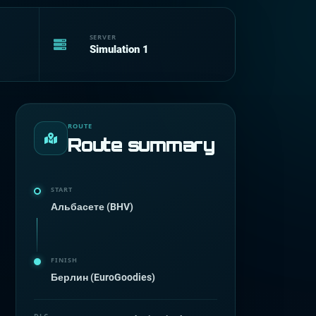
SERVER
Simulation 1
ROUTE
Route summary
START
Альбасете (BHV)
FINISH
Берлин (EuroGoodies)