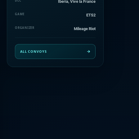
DLC
Iberia, Vive la France
GAME
ETS2
ORGANIZER
Mileage Riot
ALL CONVOYS