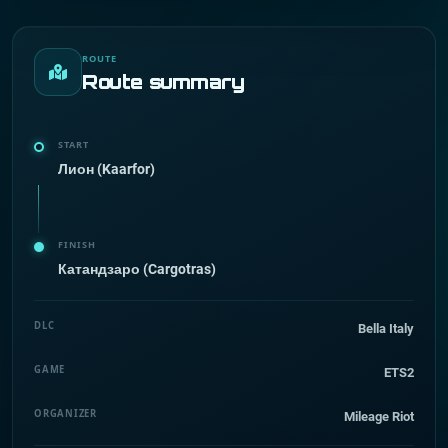
ROUTE
Route summary
START
Лион (Kaarfor)
FINISH
Катандзаро (Cargotras)
DLC
Bella Italy
GAME
ETS2
ORGANIZER
Mileage Riot