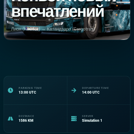
впечатлений
Лион (Kaarfor) → Катандзаро (Cargotras)
PARKING TIME
DEPARTURE TIME
13:00
UTC
14:00
UTC
DISTANCE
SERVER
1586
KM
Simulation 1