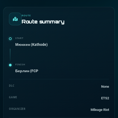
ROUTE
Route summary
START
Мюнхен (Kathode)
FINISH
Берлин (FCP
DLC
None
GAME
ETS2
ORGANIZER
Mileage Riot