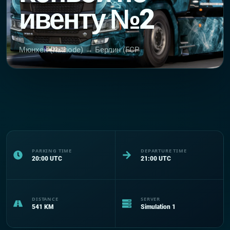
ивенту №2
Мюнхен (Kathode) → Берлин (FCP
PARKING TIME
DEPARTURE TIME
20:00
UTC
21:00
UTC
DISTANCE
SERVER
541
KM
Simulation 1