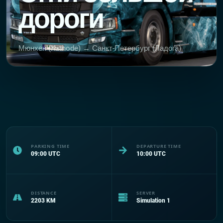
дороги
Мюнхен (Kathode) → Санкт-Петербург (Ладога)
PARKING TIME
DEPARTURE TIME
09:00
UTC
10:00
UTC
DISTANCE
SERVER
2203
KM
Simulation 1