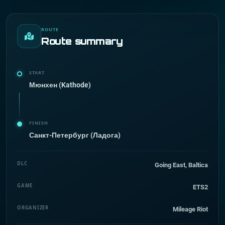
ROUTE
Route summary
START
Мюнхен (Kathode)
FINISH
Санкт-Петербург (Ладога)
DLC
Going East, Baltica
GAME
ETS2
ORGANIZER
Mileage Riot