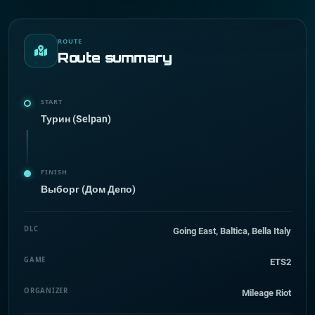
ROUTE
Route summary
START
Турин (Selpan)
FINISH
Выборг (Дом Депо)
DLC
Going East, Baltica, Bella Italy
GAME
ETS2
ORGANIZER
Mileage Riot