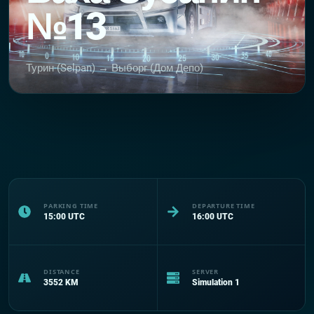
№13
Турин (Selpan) → Выборг (Дом Депо)
PARKING TIME
DEPARTURE TIME
15:00
UTC
16:00
UTC
DISTANCE
SERVER
3552
KM
Simulation 1