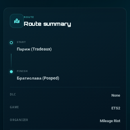
ROUTE
Route summary
START
Париж (Tradeaux)
FINISH
Братислава (Posped)
DLC
None
GAME
ETS2
ORGANIZER
Mileage Riot