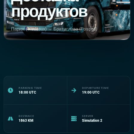
продуктов
Париж (Tradeaux) → Братислава (Posped)
PARKING TIME
DEPARTURE TIME
18:00
UTC
19:00
UTC
DISTANCE
SERVER
1863
KM
Simulation 2