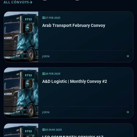
ALL CONVOYS
27 FEB 2025
ETS2
Arab Transport February Convoy
JOIN
28 FEB 2025
ETS2
A&D Logistic | Monthly Convoy #2
JOIN
03 MAR 2025
ETS2