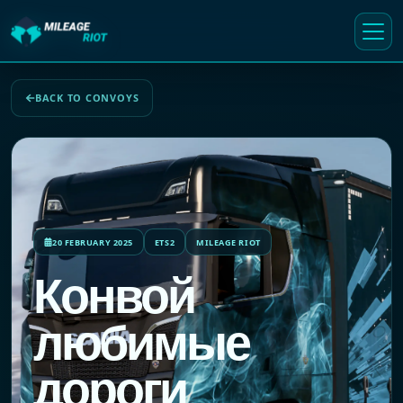
BACK TO CONVOYS
20 FEBRUARY 2025
ETS2
MILEAGE RIOT
Конвой
любимые
дороги