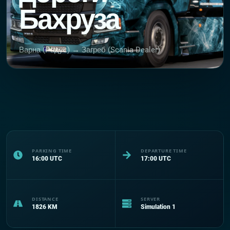
Бахруза
Варна (Радус) → Загреб (Scania Dealer)
PARKING TIME
DEPARTURE TIME
16:00
UTC
17:00
UTC
DISTANCE
SERVER
1826
KM
Simulation 1