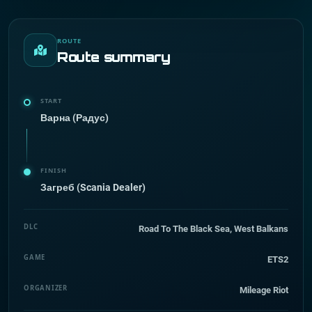
ROUTE
Route summary
START
Варна (Радус)
FINISH
Загреб (Scania Dealer)
DLC
Road To The Black Sea, West Balkans
GAME
ETS2
ORGANIZER
Mileage Riot