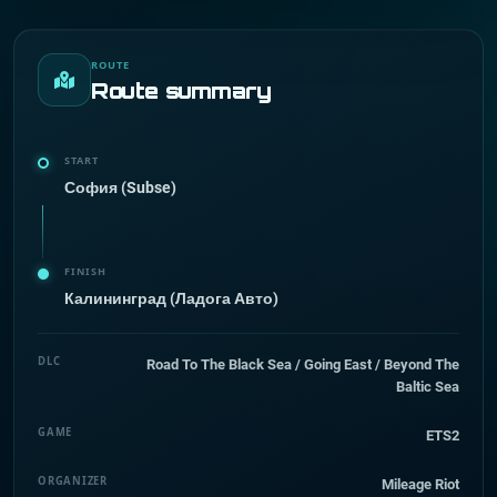
ROUTE
Route summary
START
София (Subse)
FINISH
Калининград (Ладога Авто)
DLC
Road To The Black Sea / Going East / Beyond The
Baltic Sea
GAME
ETS2
ORGANIZER
Mileage Riot