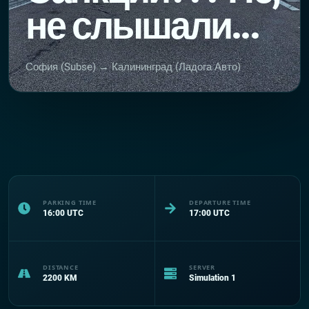
не слышали...
София (Subse) → Калининград (Ладога Авто)
PARKING TIME
DEPARTURE TIME
16:00
UTC
17:00
UTC
DISTANCE
SERVER
2200
KM
Simulation 1