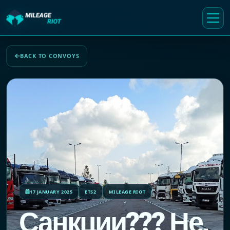
BACK TO CONVOYS
17 JANUARY 2025
ETS2
MILEAGE RIOT
Санкции??? Не,