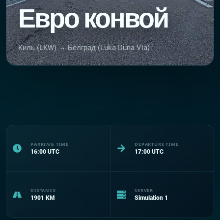
Евро конвой
Киль (LKW) → Белград (Luka Duna Via)
PARKING TIME
DEPARTURE TIME
16:00
UTC
17:00
UTC
DISTANCE
SERVER
1901
KM
Simulation 1