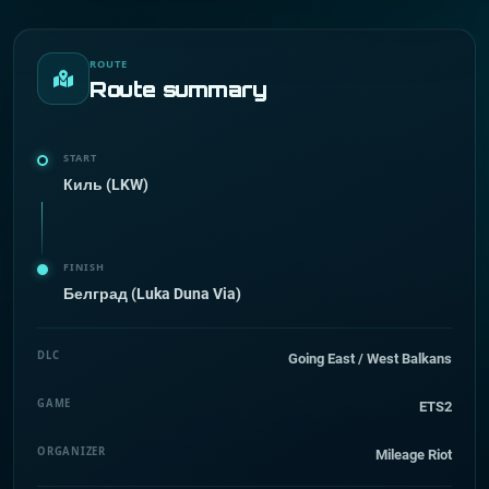
ROUTE
Route summary
START
Киль (LKW)
FINISH
Белград (Luka Duna Via)
DLC
Going East / West Balkans
GAME
ETS2
ORGANIZER
Mileage Riot