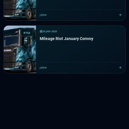
JOIN
24 JAN 2025
ETS2
Mileage Riot January Convoy
JOIN