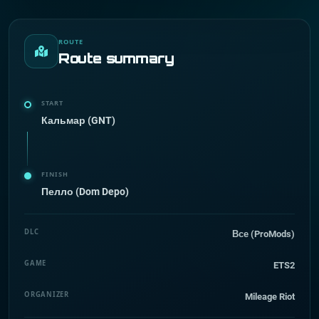
ROUTE
Route summary
START
Кальмар (GNT)
FINISH
Пелло (Dom Depo)
DLC
Все (ProMods)
GAME
ETS2
ORGANIZER
Mileage Riot