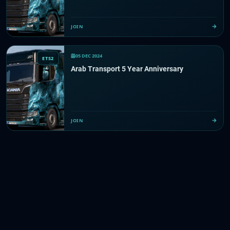
JOIN
05 DEC 2024
ETS2
Arab Transport 5 Year Anniversary
JOIN