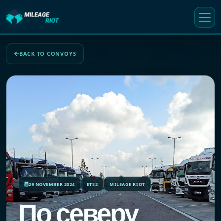
BACK TO CONVOYS
29 NOVEMBER 2024
ETS2
MILEAGE RIOT
По северу