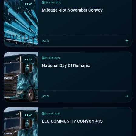
30 NOV 2024
ETS2
Mileage Riot November Convoy
JOIN
01 DEC 2024
ETS2
National Day Of Romania
JOIN
04 DEC 2024
ETS2
LEO COMMUNITY CONVOY #15