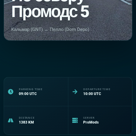
Промодс 5
Кальмар (GNT) → Пелло (Dom Depo)
PARKING TIME
DEPARTURE TIME
09:00
UTC
10:00
UTC
DISTANCE
SERVER
1383
KM
ProMods