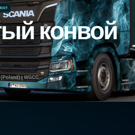
RIOT
ый конвой
 (Poland) | WGCC