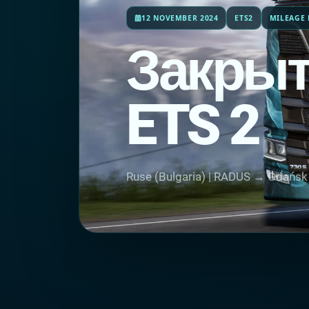
12 NOVEMBER 2024
ETS2
MILEAGE 
Закрыт
ETS 2
Ruse (Bulgaria) | RADUS → Gdańsk