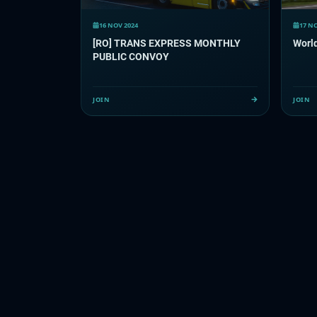
16 NOV 2024
17 N
[RO] TRANS EXPRESS MONTHLY
Worl
PUBLIC CONVOY
JOIN
JOIN