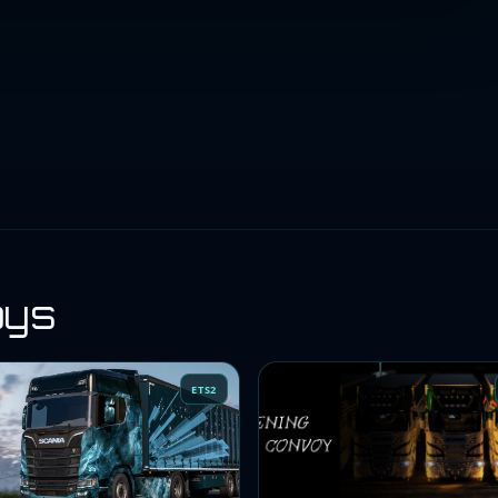
oys
ETS2