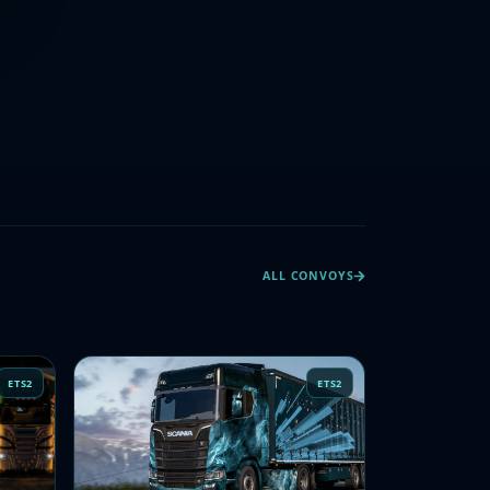
ALL CONVOYS
ETS2
ETS2