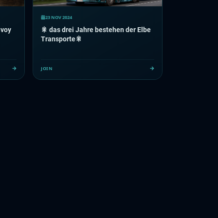
23 NOV 2024
nvoy
🎇 das drei Jahre bestehen der Elbe
Transporte🎇
JOIN