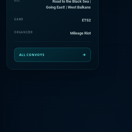
DLC
Road to the Black Sea |
Going East! | West Balkans
GAME
ETS2
ORGANIZER
Mileage Riot
ALL CONVOYS