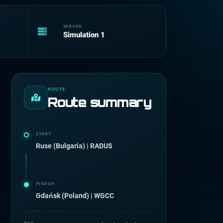
SERVER
Simulation 1
ROUTE
Route summary
START
Ruse (Bulgaria) | RADUS
FINISH
Gdańsk (Poland) | WGCC