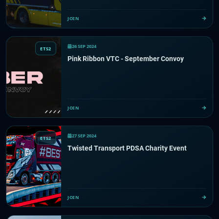
JOIN
26 SEP 2024
ETS2
Pink Ribbon VTC - September Convoy
JOIN
27 SEP 2024
ETS2
Twisted Transport PDSA Charity Event
JOIN