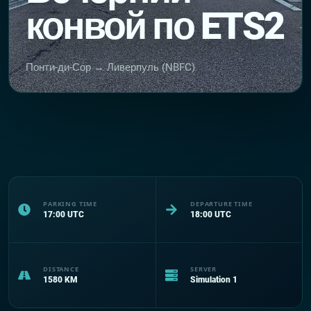
конвой по ETS2
Понти-ди-Сор → Ливерпуль (NBFC)
PARKING TIME
DEPARTURE TIME
17:00
UTC
18:00
UTC
DISTANCE
SERVER
1580
KM
Simulation 1