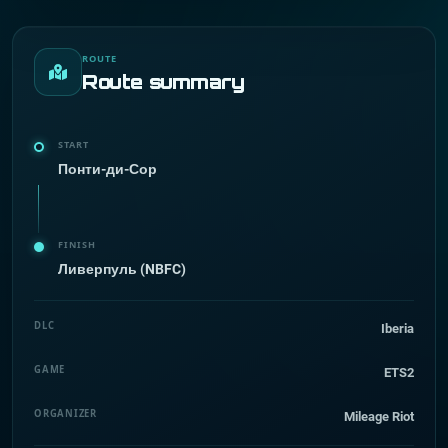
ROUTE
Route summary
START
Понти-ди-Сор
FINISH
Ливерпуль (NBFC)
DLC
Iberia
GAME
ETS2
ORGANIZER
Mileage Riot