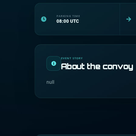
PARKING TIME
08:00
UTC
EVENT STORY
About the convoy
null