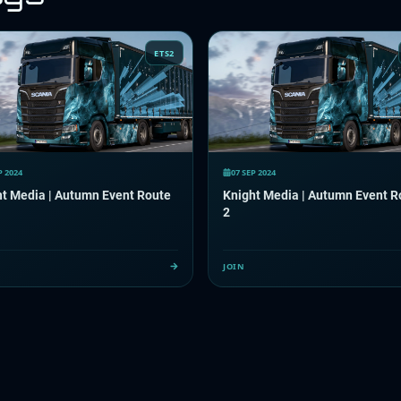
ETS2
P 2024
07 SEP 2024
ht Media | Autumn Event Route
Knight Media | Autumn Event R
2
JOIN