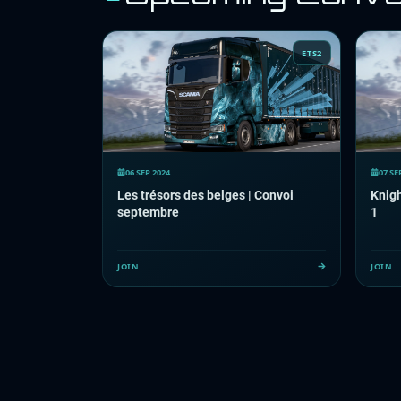
ETS2
06 SEP 2024
07 SE
Les trésors des belges | Convoi
Knig
septembre
1
JOIN
JOIN