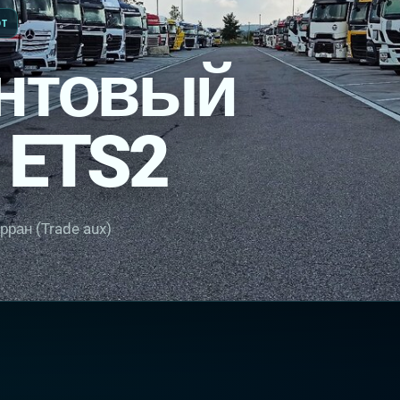
OT
нтовый
 ETS2
ран (Trade aux)