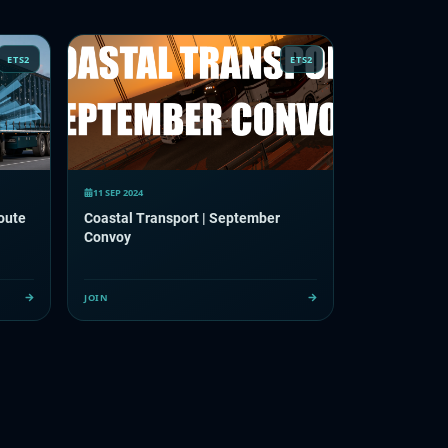
ETS2
ETS2
11 SEP 2024
oute
Coastal Transport | September
Convoy
JOIN