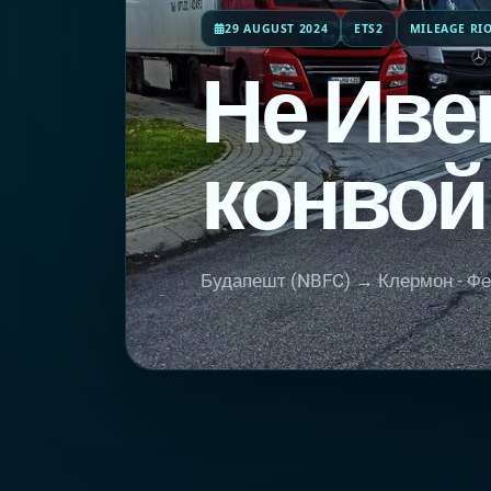
29 AUGUST 2024
ETS2
MILEAGE RI
Не Иве
конвой
Будапешт (NBFC) → Клермон - Фер