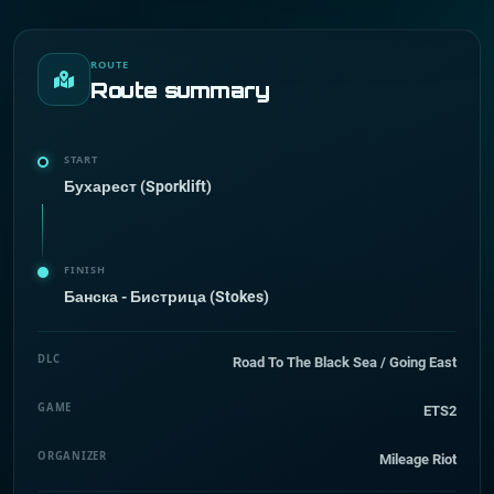
ROUTE
Route summary
START
Бухарест (Sporklift)
FINISH
Банска - Бистрица (Stokes)
DLC
Road To The Black Sea / Going East
GAME
ETS2
ORGANIZER
Mileage Riot