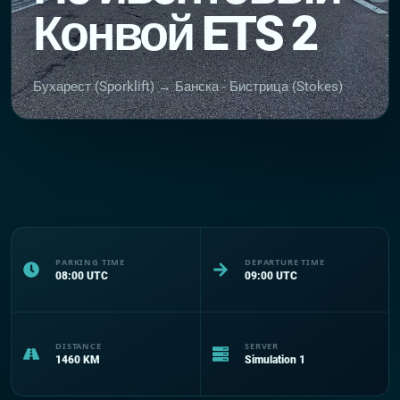
Конвой ETS 2
Бухарест (Sporklift) → Банска - Бистрица (Stokes)
PARKING TIME
DEPARTURE TIME
08:00
UTC
09:00
UTC
DISTANCE
SERVER
1460
KM
Simulation 1