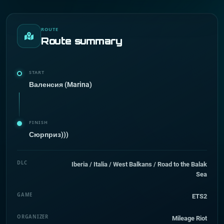
ROUTE
Route summary
START
Валенсия (Marina)
FINISH
Сюрприз)))
DLC
Iberia / Italia / West Balkans / Road to the Balak
Sea
GAME
ETS2
ORGANIZER
Mileage Riot