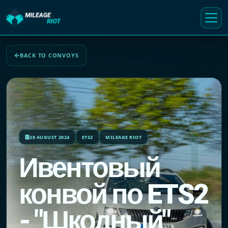
BACK TO CONVOYS
28 AUGUST 2024
ETS2
MILEAGE RIOT
Ивентовый
конвой по ETS2
- "Шкодный"