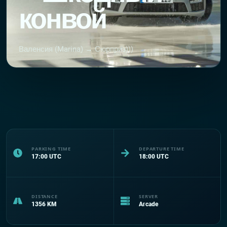
конвой
Валенсия (Marina) → Сюрприз)))
PARKING TIME
DEPARTURE TIME
17:00
UTC
18:00
UTC
DISTANCE
SERVER
1356
KM
Arcade