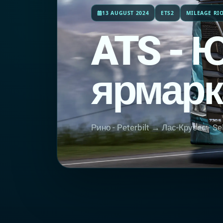
13 AUGUST 2024
ETS2
MILEAGE RI
ATS - 
ярмарк
Рино - Peterbilt → Лас-Крусес - S