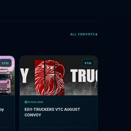
ALL CONVOYS
ETS2
ETS2
23 AUG 2024
oy
EGY-TRUCKERS VTC AUGUST
CONVOY