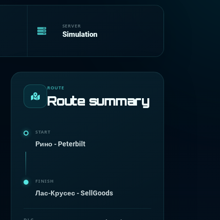
SERVER
Simulation
ROUTE
Route summary
START
Рино - Peterbilt
FINISH
Лас-Крусес - SellGoods