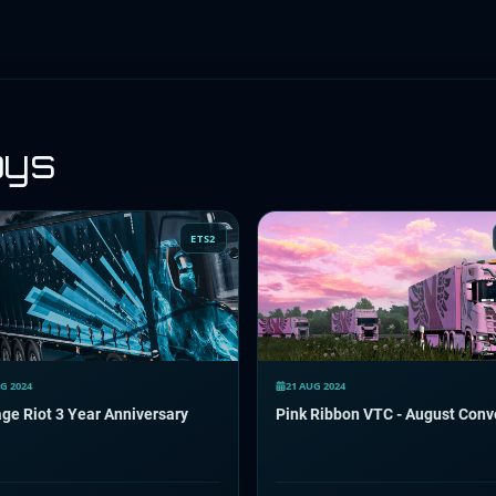
oys
ETS2
G 2024
21 AUG 2024
ge Riot 3 Year Anniversary
Pink Ribbon VTC - August Conv