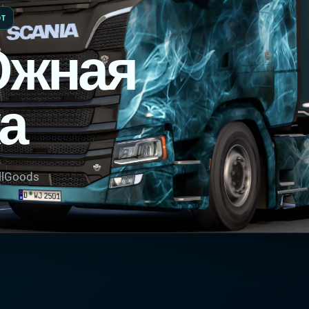
OT
Южная
а
ellGoods