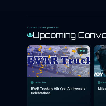
CONTINUE THE JOURNEY
Upcoming Conv
ETS2
17 AUG 2024
18 AU
BVAR Trucking 6th Year Anniversary
Milea
Celebrations