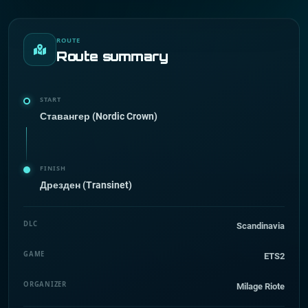
ROUTE
Route summary
START
Ставангер (Nordic Crown)
FINISH
Дрезден (Transinet)
DLC
Scandinavia
GAME
ETS2
ORGANIZER
Milage Riote