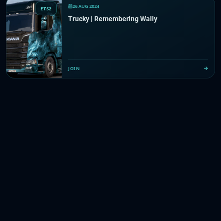
26 AUG 2024
ETS2
Trucky | Remembering Wally
JOIN