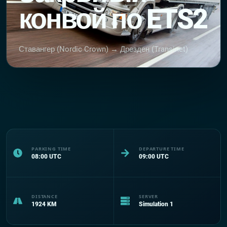
конвой по ETS2
Ставангер (Nordic Crown) → Дрезден (Transinet)
PARKING TIME
DEPARTURE TIME
08:00
UTC
09:00
UTC
DISTANCE
SERVER
1924
KM
Simulation 1