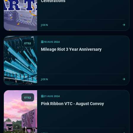
Celebrations
JOIN
18 AUG 2024
ETS2
Mileage Riot 3 Year Anniversary
JOIN
21 AUG 2024
ETS2
Pink Ribbon VTC - August Convoy