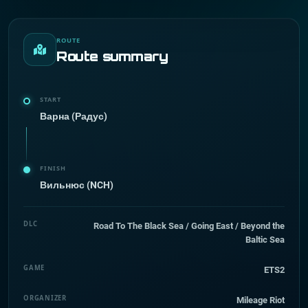
ROUTE
Route summary
START
Варна (Радус)
FINISH
Вильнюс (NCH)
DLC
Road To The Black Sea / Going East / Beyond the
Baltic Sea
GAME
ETS2
ORGANIZER
Mileage Riot