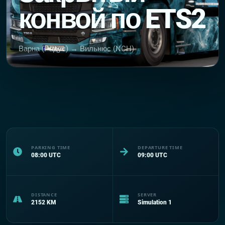
конвой по ETS2
Варна (Радус) → Вильнюс (NCH)
PARKING TIME
DEPARTURE TIME
08:00
UTC
09:00
UTC
DISTANCE
SERVER
2152
KM
Simulation 1