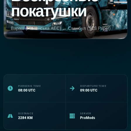
покатушки
Вараш (Рiвненська АЕС) → Стамбул (SCS Paper)
PARKING TIME
DEPARTURE TIME
08:00
UTC
09:00
UTC
DISTANCE
SERVER
2284
KM
ProMods