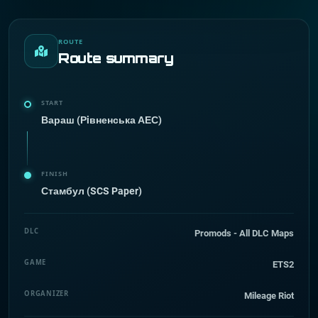
ROUTE
Route summary
START
Вараш (Рiвненська АЕС)
FINISH
Стамбул (SCS Paper)
DLC
Promods - All DLC Maps
GAME
ETS2
ORGANIZER
Mileage Riot