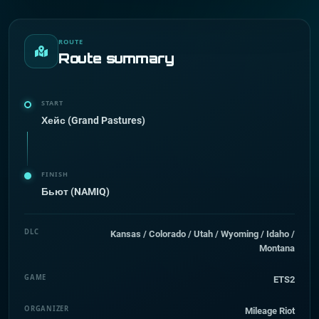
ROUTE
Route summary
START
Хейс (Grand Pastures)
FINISH
Бьют (NAMIQ)
DLC
Kansas / Colorado / Utah / Wyoming / Idaho /
Montana
GAME
ETS2
ORGANIZER
Mileage Riot