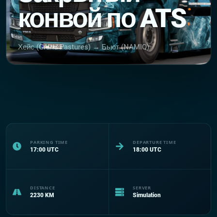
конвой по ATS
Хейс (Grand Pastures) → Бьют (NAMIQ)
PARKING TIME
DEPARTURE TIME
17:00
UTC
18:00
UTC
DISTANCE
SERVER
2230
KM
Simulation