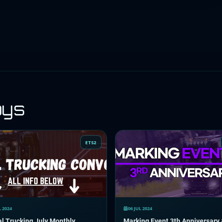
oys
ETS2
L 2024
06 JUL 2024
l Trucking July Monthly
Marking Event 3th Anniversary