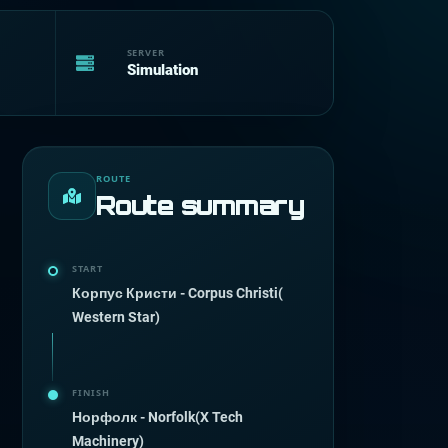
SERVER
Simulation
ROUTE
Route summary
START
Корпус Кристи - Corpus Christi(
Western Star)
FINISH
Норфолк - Norfolk(X Tech
Machinery)