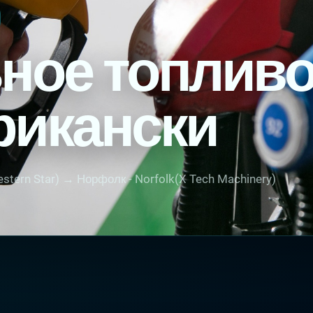
ное топлив
рикански
estern Star) → Норфолк - Norfolk(X Tech Machinery)