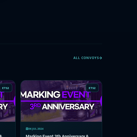
ALL CONVOYS
ETS2
ETS2
06 JUL 2024
 &
Marking Event 3th Anniversary &