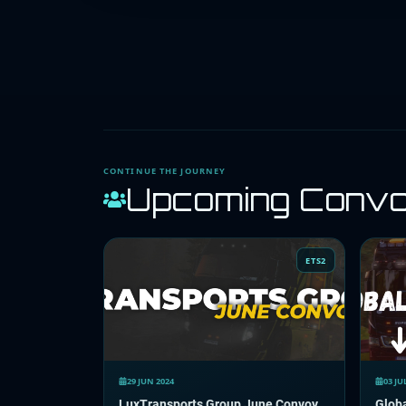
CONTINUE THE JOURNEY
Upcoming Conv
ETS2
29 JUN 2024
03 JU
LuxTransports Group June Convoy
Globa