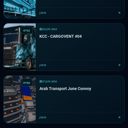
JOIN
25 JUN 2024
ETS2
KCC - CARGOVENT #04
JOIN
27 JUN 2024
ETS2
Arab Transport June Convoy
JOIN