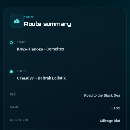
ROUTE
Route summary
START
Клуж-Напока - Cemeltex
FINISH
Стамбул - Baltrak Lojistik
DLC
Road to the Black Sea
GAME
ETS2
ORGANIZER
Mileage Riot