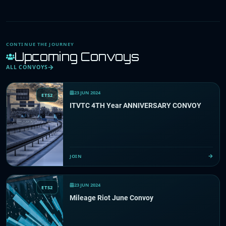
CONTINUE THE JOURNEY
Upcoming Convoys
ALL CONVOYS
23 JUN 2024
ETS2
ITVTC 4TH Year ANNIVERSARY CONVOY
JOIN
23 JUN 2024
ETS2
Mileage Riot June Convoy