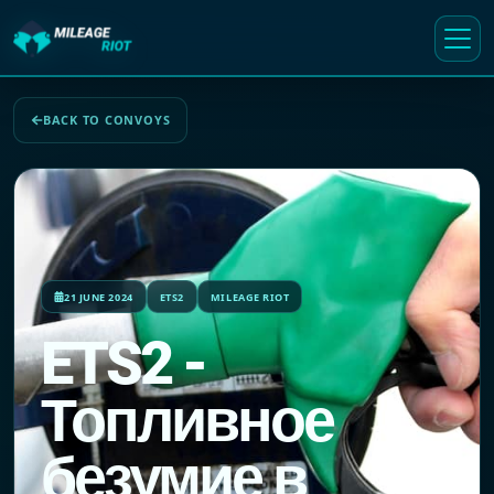
BACK TO CONVOYS
21 JUNE 2024
ETS2
MILEAGE RIOT
ETS2 -
Топливное
безумие в