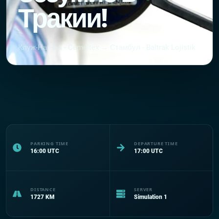
Тракии!
Клуж-Напока - Cemeltex → Стамбул - Baltrak Lojistik
PARKING TIME
DEPARTURE TIME
16:00
UTC
17:00
UTC
DISTANCE
SERVER
1727
KM
Simulation 1