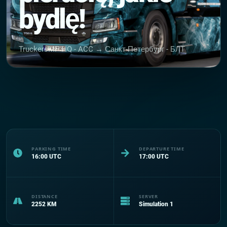
bydlę!
TruckersMP HQ - ACC → Санкт-Петербург - БЛТ
PARKING TIME
DEPARTURE TIME
16:00
UTC
17:00
UTC
DISTANCE
SERVER
2252
KM
Simulation 1