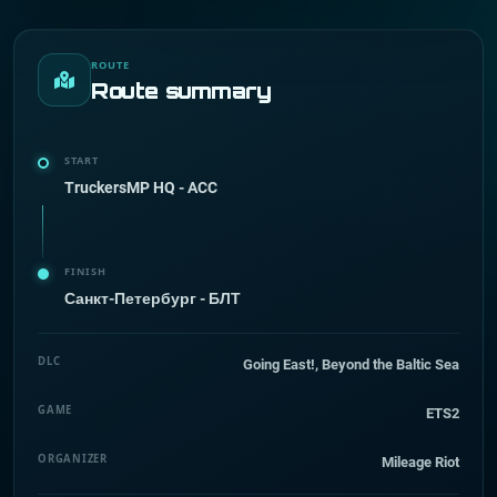
ROUTE
Route summary
START
TruckersMP HQ - ACC
FINISH
Санкт-Петербург - БЛТ
DLC
Going East!, Beyond the Baltic Sea
GAME
ETS2
ORGANIZER
Mileage Riot