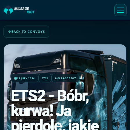
BACK TO CONVOYS
12 JULY 2024
ETS2
MILEAGE RIOT
ETS2 - Bóbr,
kurwa! Ja
pierdolę, jakie