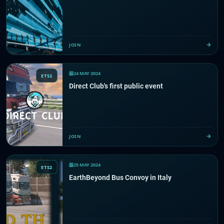
JOIN
24 MAY 2024
ETS2
Direct Club's first public event
JOIN
25 MAY 2024
ETS2
EarthBeyond Bus Convoy in Italy