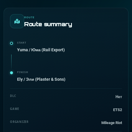
ROUTE
Route summary
START
Yuma / Юма (Rail Export)
FINISH
Ely / Эли (Plaster & Sons)
DLC
Нет
GAME
ETS2
ORGANIZER
Mileage Riot