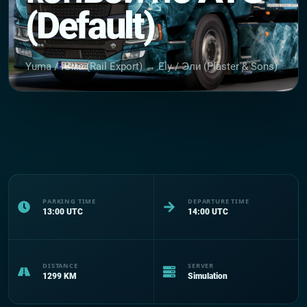
(Default)
Yuma / Юма (Rail Export) → Ely / Эли (Plaster & Sons)
PARKING TIME
DEPARTURE TIME
13:00
UTC
14:00
UTC
DISTANCE
SERVER
1299
KM
Simulation