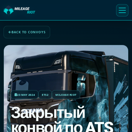
BACK TO CONVOYS
23 MAY 2024
ETS2
MILEAGE RIOT
Закрытый
конвой по ATS