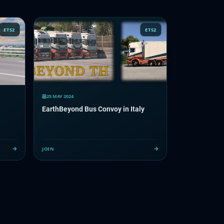
ETS2
ETS2
25 MAY 2024
EarthBeyond Bus Convoy in Italy
JOIN