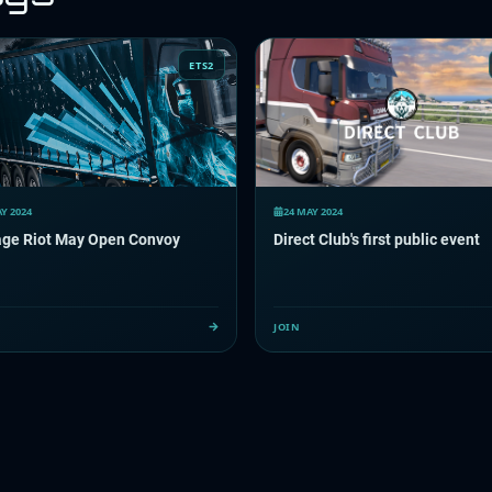
ETS2
Y 2024
24 MAY 2024
age Riot May Open Convoy
Direct Club's first public event
JOIN