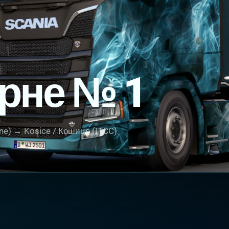
рне № 1
Line) → Kosice / Кошице (ITCC)