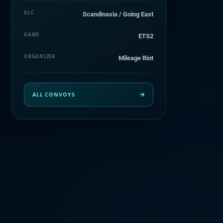
DLC
Scandinavia / Going East
GAME
ETS2
ORGANIZER
Mileage Riot
ALL CONVOYS