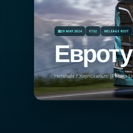
20 MAY 2024
ETS2
MILEAGE RIOT
Евроту
Hirtshals / Хиртсхальтс (Polaris 