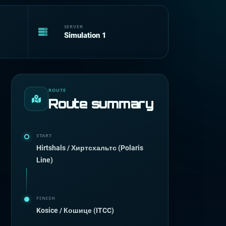
SERVER
Simulation 1
ROUTE
Route summary
START
Hirtshals / Хиртсхальтс (Polaris
Line)
FINISH
Kosice / Кошице (ITCC)