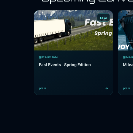
ETS2
22 MAY 2024
24 MA
Fast Events - Spring Edition
Mile
JOIN
JOIN